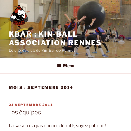
Aller
au
contenu
principal
KBAR : KIN-BALL
ASSOCIATION RENNES
Le site du club de Kin-Ball de Rennes
Menu
MOIS :
SEPTEMBRE 2014
PUBLIÉ
21 SEPTEMBRE 2014
LE
Les équipes
La saison n’a pas encore débuté, soyez patient !