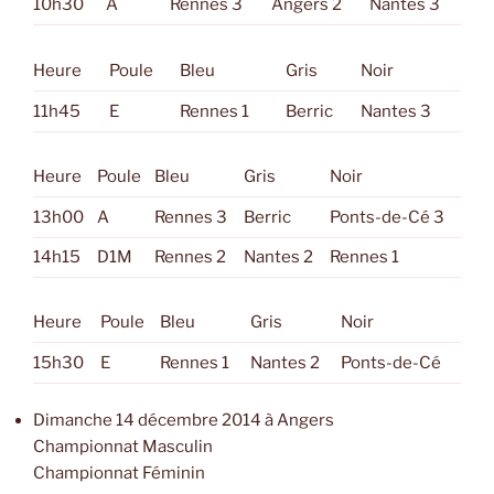
10h30
A
Rennes 3
Angers 2
Nantes 3
Heure
Poule
Bleu
Gris
Noir
11h45
E
Rennes 1
Berric
Nantes 3
Heure
Poule
Bleu
Gris
Noir
13h00
A
Rennes 3
Berric
Ponts-de-Cé 3
14h15
D1M
Rennes 2
Nantes 2
Rennes 1
Heure
Poule
Bleu
Gris
Noir
15h30
E
Rennes 1
Nantes 2
Ponts-de-Cé
Dimanche 14 décembre 2014 à Angers
Championnat Masculin
Championnat Féminin