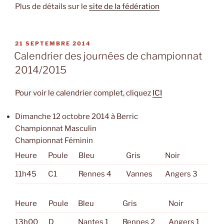
Plus de détails sur le
site de la fédération
PUBLIÉ
21 SEPTEMBRE 2014
LE
Calendrier des journées de championnat
2014/2015
Pour voir le calendrier complet, cliquez
ICI
Dimanche 12 octobre 2014 à Berric
Championnat Masculin
Championnat Féminin
Heure
Poule
Bleu
Gris
Noir
11h45
C1
Rennes 4
Vannes
Angers 3
Heure
Poule
Bleu
Gris
Noir
13h00
D
Nantes 1
Rennes 2
Angers 1