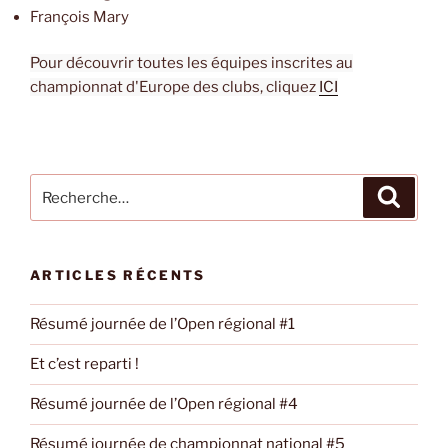
François Mary
Pour découvrir toutes les équipes inscrites au
championnat d'Europe des clubs, cliquez
ICI
Recherche
Recher
pour
:
ARTICLES RÉCENTS
Résumé journée de l’Open régional #1
Et c’est reparti !
Résumé journée de l’Open régional #4
Résumé journée de championnat national #5