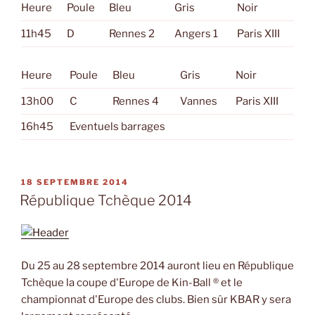
Heure
Poule
Bleu
Gris
Noir
11h45
D
Rennes 2
Angers 1
Paris XIII
Heure
Poule
Bleu
Gris
Noir
13h00
C
Rennes 4
Vannes
Paris XIII
16h45
Eventuels barrages
PUBLIÉ
18 SEPTEMBRE 2014
LE
République Tchèque 2014
Du 25 au 28 septembre 2014 auront lieu en République
Tchèque la coupe d'Europe de Kin-Ball ® et le
championnat d'Europe des clubs. Bien sûr KBAR y sera