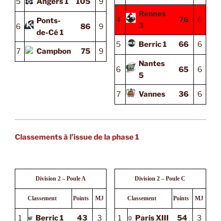
5
Angers 1
105
9
Rennes
4
76
6
Ponts-
3
6
86
9
de-Cé 1
5
Berric 1
66
6
7
Campbon
75
9
Nantes
6
65
6
5
7
Vannes
36
6
Classements à l’issue de la phase 1
Division 2 – Poule A
Division 2 – Poule C
Classement
Points
MJ
Classement
Points
MJ
1
Berric 1
43
3
1
Paris XIII
54
3