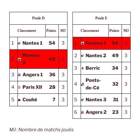
Poule D
Poule E
Classement
Points
MJ
Classement
Points
MJ
1
Nantes 1
54
3
1
Rennes 1
54
3
Rennes
2
Nantes 2
49
3
2
42
3
2
3
Berric
34
3
3
Angers 1
36
3
Ponts-
4
32
3
4
Paris XII
28
3
de-Cé
5
Couhé
7
3
5
Nantes 3
31
3
6
Angers 2
23
3
MJ : Nombre de matchs joués