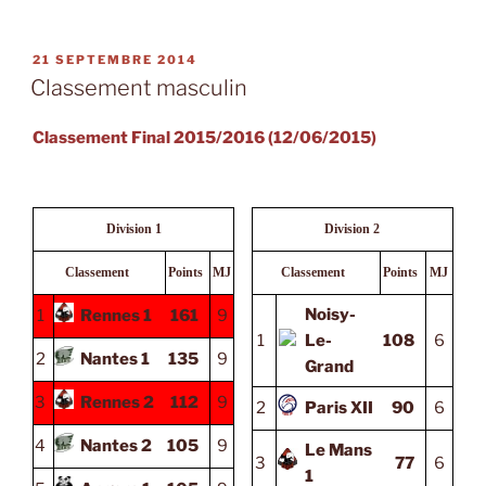
PUBLIÉ
21 SEPTEMBRE 2014
LE
Classement masculin
Classement Final 2015/2016 (12/06/2015)
Division 1
Division 2
Classement
Points
MJ
Classement
Points
MJ
Noisy-
1
Rennes 1
161
9
1
Le-
108
6
2
Nantes 1
135
9
Grand
3
Rennes 2
112
9
2
Paris XII
90
6
4
Nantes 2
105
9
Le Mans
3
77
6
1