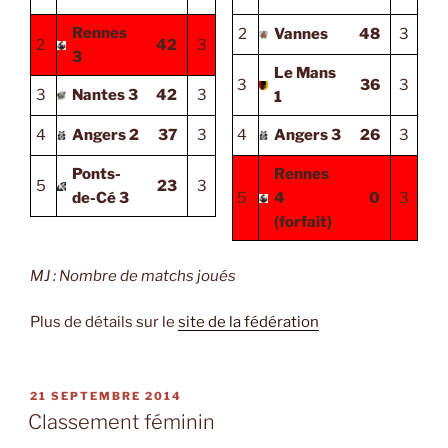
Rennes
2
Vannes
48
3
2
42
3
3
Le Mans
3
36
3
3
Nantes 3
42
3
1
4
Angers 2
37
3
4
Angers 3
26
3
Ponts-
Rennes
5
23
3
de-Cé 3
5
4
0
3
(forfait)
MJ : Nombre de matchs joués
Plus de détails sur le
site de la fédération
PUBLIÉ
21 SEPTEMBRE 2014
LE
Classement féminin