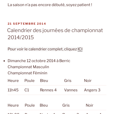
La saison n’a pas encore débuté, soyez patient !
PUBLIÉ
21 SEPTEMBRE 2014
LE
Calendrier des journées de championnat
2014/2015
Pour voir le calendrier complet, cliquez
ICI
Dimanche 12 octobre 2014 à Berric
Championnat Masculin
Championnat Féminin
Heure
Poule
Bleu
Gris
Noir
11h45
C1
Rennes 4
Vannes
Angers 3
Heure
Poule
Bleu
Gris
Noir