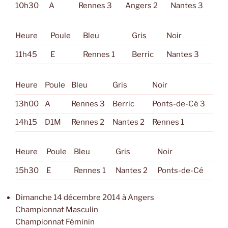
10h30
A
Rennes 3
Angers 2
Nantes 3
Heure
Poule
Bleu
Gris
Noir
11h45
E
Rennes 1
Berric
Nantes 3
Heure
Poule
Bleu
Gris
Noir
13h00
A
Rennes 3
Berric
Ponts-de-Cé 3
14h15
D1M
Rennes 2
Nantes 2
Rennes 1
Heure
Poule
Bleu
Gris
Noir
15h30
E
Rennes 1
Nantes 2
Ponts-de-Cé
Dimanche 14 décembre 2014 à Angers
Championnat Masculin
Championnat Féminin