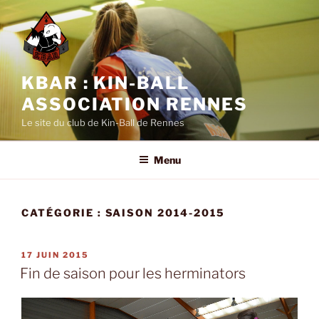
Aller
au
contenu
principal
KBAR : KIN-BALL
ASSOCIATION RENNES
Le site du club de Kin-Ball de Rennes
Menu
CATÉGORIE :
SAISON 2014-2015
PUBLIÉ
17 JUIN 2015
LE
Fin de saison pour les herminators