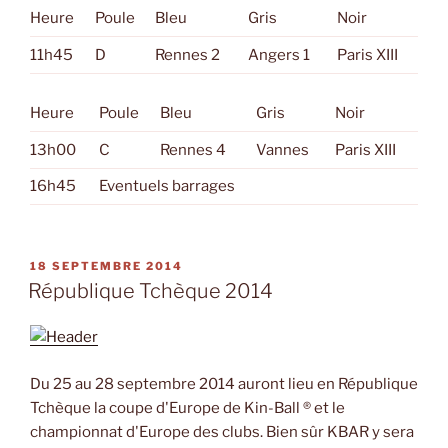
Heure
Poule
Bleu
Gris
Noir
11h45
D
Rennes 2
Angers 1
Paris XIII
Heure
Poule
Bleu
Gris
Noir
13h00
C
Rennes 4
Vannes
Paris XIII
16h45
Eventuels barrages
PUBLIÉ
18 SEPTEMBRE 2014
LE
République Tchèque 2014
Du 25 au 28 septembre 2014 auront lieu en République
Tchèque la coupe d'Europe de Kin-Ball ® et le
championnat d'Europe des clubs. Bien sûr KBAR y sera