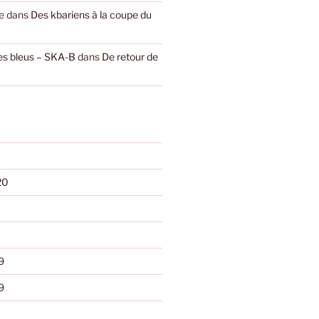
e
dans
Des kbariens à la coupe du
les bleus – SKA-B
dans
De retour de
20
9
9