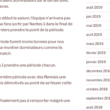
raient dominateurs sur le terrain avec
aces.
août 2019
juin 2019
début la saison, l’équipe n’arrivera pas
e fera sortir par Nantes 1 dans le final de
mai 2019
rniers prendre le point de la période.
avril 2019
ériode furent moins bonnes pour nos
mars 2019
à se montrer dominateurs comme ils
février 2019
 match.
janvier 2019
s 1 prendre une période chacun.
décembre 201
dernière période avec des Rennais une
novembre 201
s démotivés au point de se hisser cette
octobre 2018
septembre 20
t finalement pas à remporter malgré une
août 2018