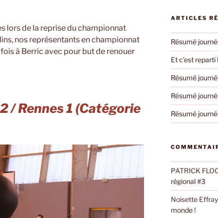
ARTICLES R
es lors de la reprise du championnat
ulins, nos représentants en championnat
Résumé journée
fois à Berric avec pour but de renouer
Et c’est reparti 
Résumé journée
Résumé journée
2 / Rennes 1 (Catégorie
Résumé journée
COMMENTAIR
PATRICK FLO
régional #3
Noisette Effra
monde !