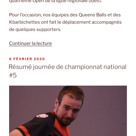
quatrième Open de la ligue régionale ouest.
Pour l’occasion, nos équipes des Queens Balls et des
Kbarbichettes ont fait le déplacement accompagnés
de quelques supporters.
de
Continuer la lecture
« Résumé
journée
PUBLIÉ
6 FÉVRIER 2020
LE
de
Résumé journée de championnat national
l’Open
#5
régional
#4 »