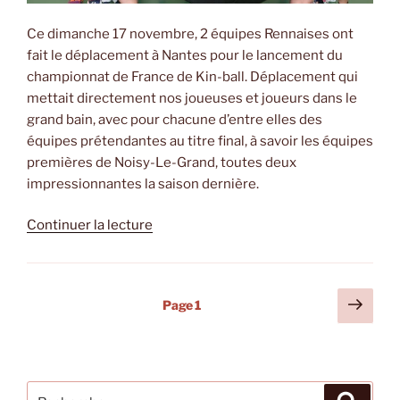
Ce dimanche 17 novembre, 2 équipes Rennaises ont
fait le déplacement à Nantes pour le lancement du
championnat de France de Kin-ball. Déplacement qui
mettait directement nos joueuses et joueurs dans le
grand bain, avec pour chacune d’entre elles des
équipes prétendantes au titre final, à savoir les équipes
premières de Noisy-Le-Grand, toutes deux
impressionnantes la saison dernière.
de
Continuer la lecture
« Résumé
journée
de
Pagination
Page
Page
1
championnat
suiv
des
national
publications
#1 »
Recherche
Recher