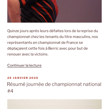
Quinze jours après leurs défaites lors de la reprise du
championnat chez les tenants du titre masculins, nos
représentants en championnat de France se
déplaçaient cette fois à Berric avec pour but de
renouer avec la victoire.
de
Continuer la lecture
« Résumé
journée
PUBLIÉ
25 JANVIER 2020
LE
de
Résumé journée de championnat national
championnat
#4
national
#5 »