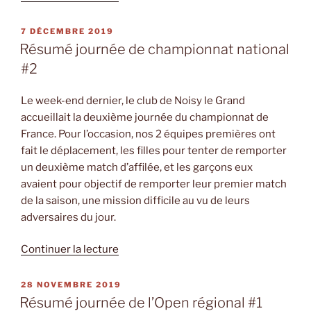
« Résumé
journée
PUBLIÉ
7 DÉCEMBRE 2019
LE
de
Résumé journée de championnat national
l’Open
#2
régional
#2 »
Le week-end dernier, le club de Noisy le Grand
accueillait la deuxième journée du championnat de
France. Pour l’occasion, nos 2 équipes premières ont
fait le déplacement, les filles pour tenter de remporter
un deuxième match d’affilée, et les garçons eux
avaient pour objectif de remporter leur premier match
de la saison, une mission difficile au vu de leurs
adversaires du jour.
de
Continuer la lecture
« Résumé
journée
PUBLIÉ
28 NOVEMBRE 2019
LE
de
Résumé journée de l’Open régional #1