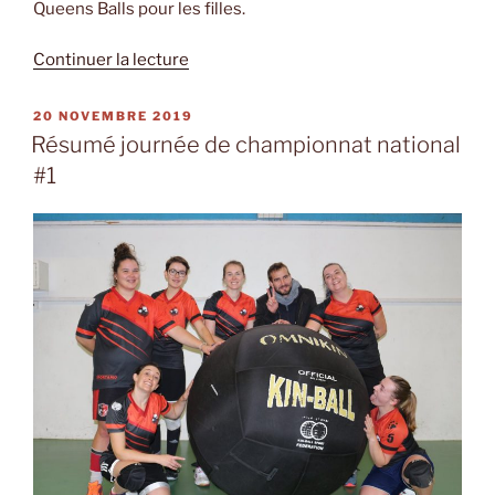
Queens Balls pour les filles.
de
Continuer la lecture
« Résumé
journée
PUBLIÉ
20 NOVEMBRE 2019
LE
de
Résumé journée de championnat national
l’Open
#1
régional
#1 »