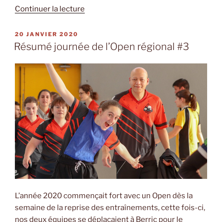
de
Continuer la lecture
« Résumé
journée
PUBLIÉ
20 JANVIER 2020
LE
de
Résumé journée de l’Open régional #3
championnat
national
#4 »
L’année 2020 commençait fort avec un Open dès la
semaine de la reprise des entraînements, cette fois-ci,
nos deux équipes se déplaçaient à Berric pour le