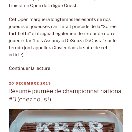
troisième Open de la ligue Ouest.
Cet Open marquera longtemps les esprits de nos
joueurs et joueuses car il était précédé de la “Soirée
tartiflette” et il signait également le retour de notre
joueur star “Luis Assunção DeSouza DaCosta” sur le
terrain (on l’appellera Xavier dans la suite de cet
article).
de
Continuer la lecture
« Résumé
journée
PUBLIÉ
20 DÉCEMBRE 2019
LE
de
Résumé journée de championnat national
l’Open
#3 (chez nous !)
régional
#3 »