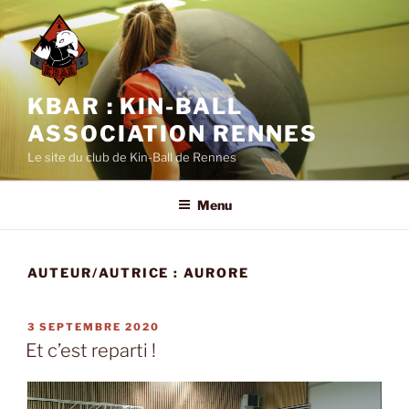
Aller
au
contenu
principal
KBAR : KIN-BALL
ASSOCIATION RENNES
Le site du club de Kin-Ball de Rennes
Menu
AUTEUR/AUTRICE :
AURORE
PUBLIÉ
3 SEPTEMBRE 2020
LE
Et c’est reparti !