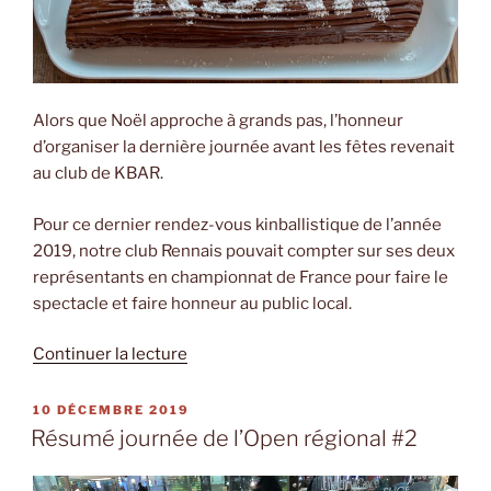
Alors que Noël approche à grands pas, l’honneur
d’organiser la dernière journée avant les fêtes revenait
au club de KBAR.
Pour ce dernier rendez-vous kinballistique de l’année
2019, notre club Rennais pouvait compter sur ses deux
représentants en championnat de France pour faire le
spectacle et faire honneur au public local.
de
Continuer la lecture
« Résumé
journée
PUBLIÉ
10 DÉCEMBRE 2019
LE
de
Résumé journée de l’Open régional #2
championnat
national