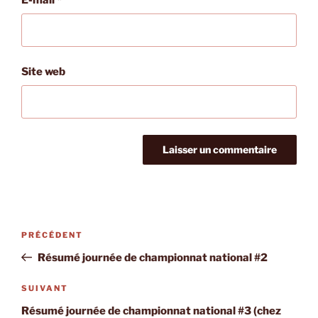
Site web
Navigation
Article
PRÉCÉDENT
de
précédent
Résumé journée de championnat national #2
l’article
Article
SUIVANT
suivant
Résumé journée de championnat national #3 (chez