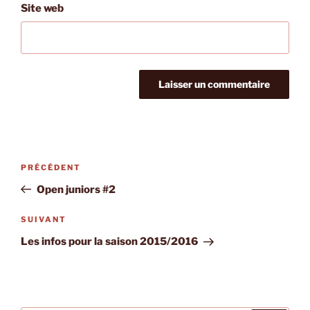
Site web
Navigation
Article
PRÉCÉDENT
de
précédent
Open juniors #2
l’article
Article
SUIVANT
suivant
Les infos pour la saison 2015/2016