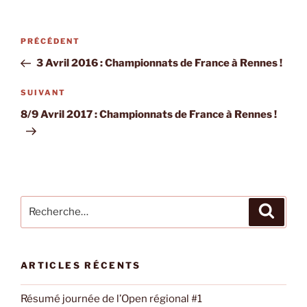
Navigation
Article
PRÉCÉDENT
de
précédent
3 Avril 2016 : Championnats de France à Rennes !
l’article
Article
SUIVANT
suivant
8/9 Avril 2017 : Championnats de France à Rennes !
Recherche
Recher
pour
:
ARTICLES RÉCENTS
Résumé journée de l’Open régional #1