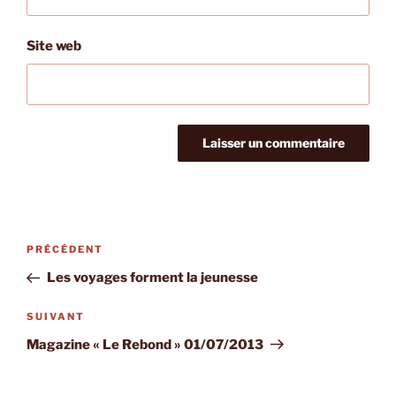
Site web
Navigation
Article
PRÉCÉDENT
de
précédent
Les voyages forment la jeunesse
l’article
Article
SUIVANT
suivant
Magazine « Le Rebond » 01/07/2013