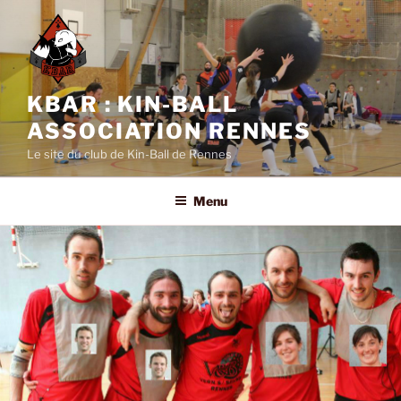
Aller
au
contenu
principal
KBAR : KIN-BALL
ASSOCIATION RENNES
Le site du club de Kin-Ball de Rennes
Menu