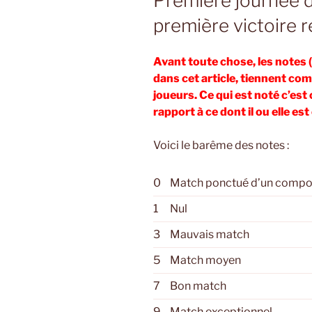
Première journée 
première victoire r
Avant toute chose, les notes (
dans cet article, tiennent com
joueurs. Ce qui est noté c’est 
rapport à ce dont il ou elle est
Voici le barême des notes :
0
Match ponctué d’un compo
1
Nul
3
Mauvais match
5
Match moyen
7
Bon match
9
Match exceptionnel