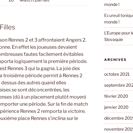
monde !
Ecureuil toniqu
monde !
illes
L’Europe pour 
Slovaquie
son Rennes 2 et 3 affrontaient Angers 2.
onne. En effet les joueuses devaient
ombreuses fautes facilement évitables
ARCHIVES
porta logiquement la première période.
est Rennes 3 qui la gagna. La joie des
octobre 2021
. La troisième période permit à Rennes 2
u dessus des autres quand elles
septembre 20
naises se sont déconcentrées, les
février 2020
enses (dû à un placement plutôt moyen)
mporter une période. Sur la fin de match
janvier 2020
’expérience Rennes 2 remporta la victoire.
uxième place Rennes s’inclina sur le
décembre 201
novembre 201