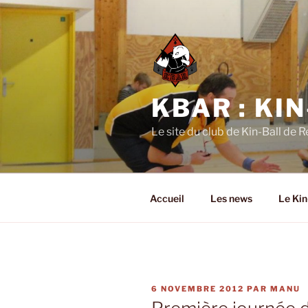
Aller
au
contenu
principal
KBAR : KI
Le site du club de Kin-Ball de 
Accueil
Les news
Le Kin
PUBLIÉ
6 NOVEMBRE 2012
PAR
MANU
LE