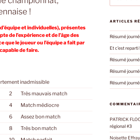
de championnat,
pour
:
ennaise !
ARTICLES R
d’équipe et individuelles), présentes
pte de l’expérience et de l’âge des
Résumé journée
ce que le joueur ou l’équipe a fait par
Et c’est reparti 
 capable de faire.
Résumé journée
Résumé journée
rtement inadmissible
Résumé journée
2
Très mauvais match
COMMENTAIR
4
Match médiocre
6
Assez bon match
PATRICK FLO
régional #3
8
Très bon match
Noisette Effra
10
Match parfait