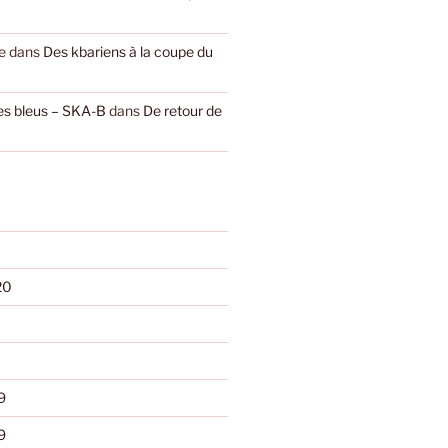
e
dans
Des kbariens à la coupe du
les bleus – SKA-B
dans
De retour de
20
9
9