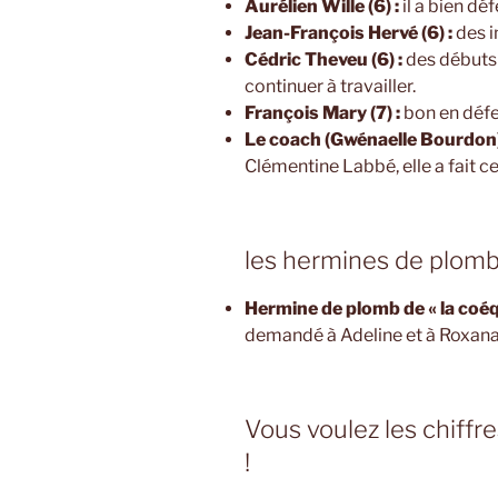
Aurélien Wille (6) :
il a bien dé
Jean-François Hervé (6) :
des 
Cédric Theveu (6) :
des débuts 
continuer à travailler.
François Mary (7) :
bon en défe
Le coach (Gwénaelle Bourdon) 
Clémentine Labbé, elle a fait ce
les hermines de plom
Hermine de plomb de « la coéqu
demandé à Adeline et à Roxana 
Vous voulez les chiffres
!