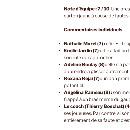
Note d’équipe : 7 / 10
. Une pre
carton jaune à cause de fautes 
Commentaires individuels
Nathalie Morel (7) :
elle est to
Emilie Jardin (7) :
elle a fait u
son rôle de rapprocher.
Adeline Boulay (8) :
elle n’a pa
apprendre à glisser autrement 
Roxana Rejai (7) :
un bon premie
potentiel.
Angélina Rameau (8) :
son mei
frappé à un bras même du gauc
Le coach (Thierry Boschat) (4)
ses joueuses. Par contre, si son
entièrement de sa faute et c’es