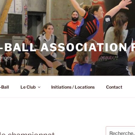
N-BALL ASSOCIATION
Rennes
-Ball
Le Club
Initiations / Locations
Contact
Recherche