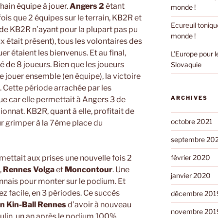
chain équipe à jouer.
Angers 2
étant
monde !
e fois que 2 équipes sur le terrain, KB2R et
Ecureuil toniqu
 de KB2R n’ayant pour la plupart pas pu
monde !
ux était présent), tous les volontaires des
er étaient les bienvenus. Et au final,
L’Europe pour 
 de 8 joueurs. Bien que les joueurs
Slovaquie
e jouer ensemble (en équipe), la victoire
1. Cette période arrachée par les
ARCHIVES
ue car elle permettait à Angers 3 de
nnat. KB2R, quant à elle, profitait de
octobre 2021
ur grimper à la 7ème place du
septembre 20
mettait aux prises une nouvelle fois 2
février 2020
,
Rennes Volga
et
Moncontour
. Une
janvier 2020
ennais pour monter sur le podium. Et
sez facile, en 3 périodes. Ce succès
décembre 201
n Kin-Ball Rennes
d’avoir à nouveau
novembre 201
ulin, un an après le podium 100%