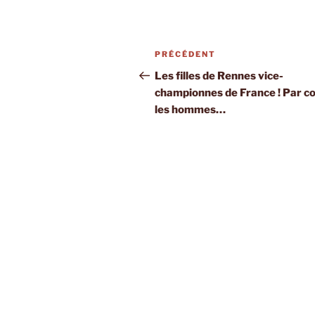
Navigation
Article
PRÉCÉDENT
de
précédent
Les filles de Rennes vice-
championnes de France ! Par c
l’article
les hommes…