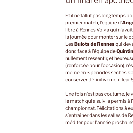
Un final en apothé
Et il ne fallut pas longtemps p
premier match, l’équipe d’
Ange
libre à Rennes Volga qui n’avai
la journée pour monter sur le 
Les
Bulots de Rennes
qui deva
donc face à l’équipe de
Quintin
nullement ressentir, et heureus
(renforcée pour l’occasion), rés
même en 3 périodes sèches. Cet
conserver définitivement leur
Une fois n’est pas coutume, je 
le match qui a suivi a permis à 
championnat. Félicitations à eu
s’entraîner dans les salles de 
méditer pour l’année prochain