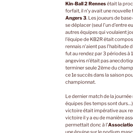
Kin-Ball 2 Rennes
était la pro
forfait, il n’y avait une nouvell
Angers 3
. Les joueurs de base
se déplacer (seul l’un d’entre e
autres équipes qui voulaient jou
l’équipe de KB2R était composé
rennais n’aient pas l’habitude d
fut au rendez par 3 périodes à 
angevins n’était pas anecdotiq
terminer seule 2ème du champio
ce 1e succès dans la saison po
championnat.
Le dernier match de la journée 
équipes (les temps sont durs…)
victoire était impérative aux r
victoire il y a eu de manière as
permettait donc à l’
Associatio
une équipe sur le podium masc