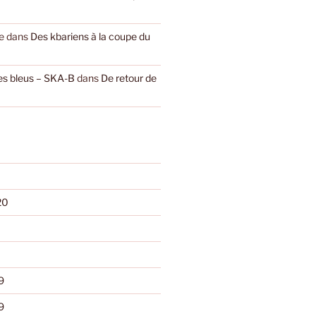
e
dans
Des kbariens à la coupe du
les bleus – SKA-B
dans
De retour de
20
9
9