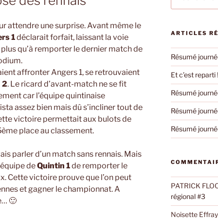
ose des rennais
pour
:
our attendre une surprise. Avant même le
ARTICLES R
rs 1
déclarait forfait, laissant la voie
t plus qu’à remporter le dernier match de
Résumé journée
podium.
ient affronter Angers 1, se retrouvaient
Et c’est reparti 
 2
. Le ricard d’avant-match ne se fit
Résumé journée
ement car l’équipe quintinaise
ista assez bien mais dû s’incliner tout de
Résumé journée
te victoire permettait aux bulots de
Résumé journée
 5ème place au classement.
vais parler d’un match sans rennais. Mais
COMMENTAIR
l’équipe de
Quintin 1
de remporter le
x. Cette victoire prouve que l’on peut
PATRICK FLO
Rennes et gagner le championnat. A
régional #3
e… 🙂
Noisette Effra