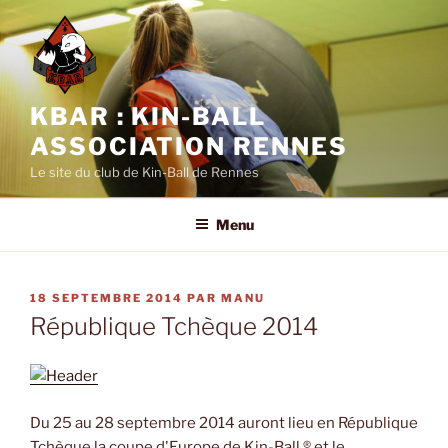
Aller
au
contenu
principal
KBAR : KIN-BALL
ASSOCIATION RENNES
Le site du club de Kin-Ball de Rennes
Menu
PUBLIÉ
18 SEPTEMBRE 2014
PAR
MANU
LE
République Tchèque 2014
Du 25 au 28 septembre 2014 auront lieu en République
Tchèque la coupe d'Europe de Kin-Ball ® et le