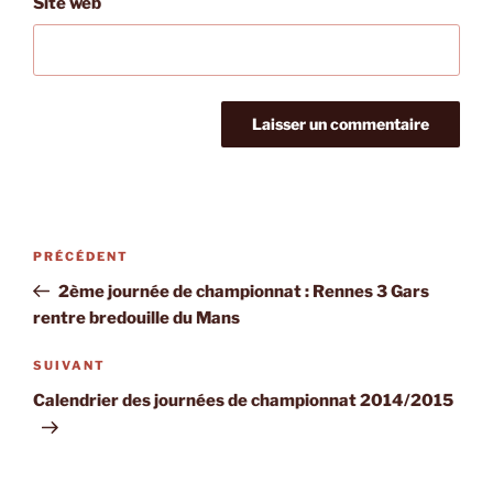
Site web
Navigation
Article
PRÉCÉDENT
de
précédent
2ème journée de championnat : Rennes 3 Gars
l’article
rentre bredouille du Mans
Article
SUIVANT
suivant
Calendrier des journées de championnat 2014/2015