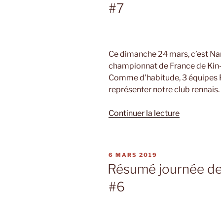
#7
Ce dimanche 24 mars, c’est Nan
championnat de France de Kin-
Comme d’habitude, 3 équipes R
représenter notre club rennais.
de
Continuer la lecture
« Résumé
journée
de
PUBLIÉ
6 MARS 2019
championn
LE
Résumé journée de
national
#6
#7 »