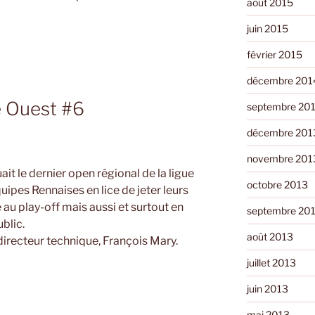
août 2015
juin 2015
février 2015
décembre 201
at
 Ouest #6
septembre 20
décembre 201
novembre 201
it le dernier open régional de la ligue
octobre 2013
uipes Rennaises en lice de jeter leurs
 au play-off mais aussi et surtout en
septembre 20
ublic.
août 2013
 directeur technique, François Mary.
juillet 2013
juin 2013
mai 2013