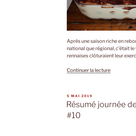
Après une saison riche en rebo
national que régional, c’était 
rennaises clôturaient leur exer
de
Continuer la lecture
« Fin
de
saison »
PUBLIÉ
5 MAI 2019
LE
Résumé journée de
#10