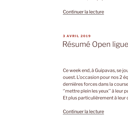
de
Continuer la lecture
« Résumé
journée
de
PUBLIÉ
3 AVRIL 2019
championn
LE
Résumé Open ligue
national
#9 »
Ce week end, à Guipavas, se joua
ouest. L’occasion pour nos 2 éq
dernières forces dans la course
‘’mettre plein les yeux’’ à leur p
Et plus particulièrement à leur
de
Continuer la lecture
« Résumé
Open