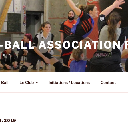
N-BALL ASSOCIATION
Rennes
-Ball
Le Club
Initiations / Locations
Contact
8/2019