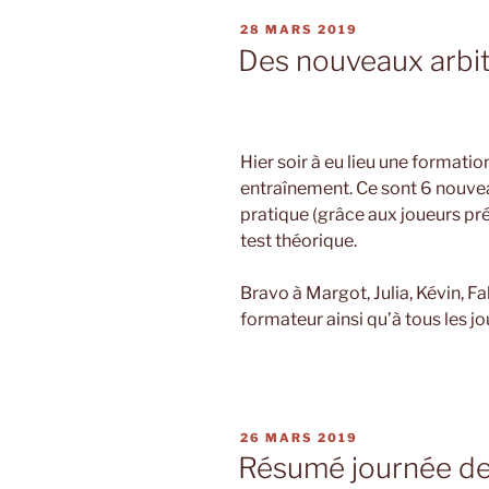
ligue
PUBLIÉ
28 MARS 2019
Ouest
LE
Des nouveaux arbit
#6 »
Hier soir à eu lieu une formatio
entraînement. Ce sont 6 nouveau
pratique (grâce aux joueurs pré
test théorique.
Bravo à Margot, Julia, Kévin, Fa
formateur ainsi qu’à tous les j
PUBLIÉ
26 MARS 2019
LE
Résumé journée de