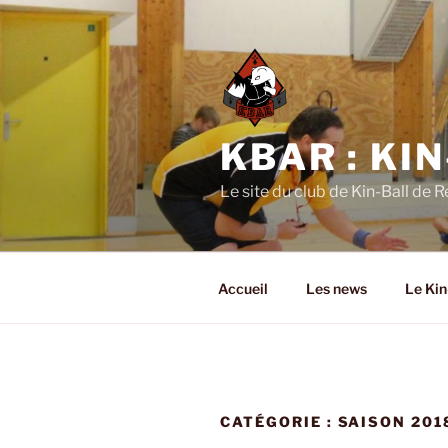
Aller
au
contenu
principal
KBAR : KI
Le site du club de Kin-Ball de 
Accueil
Les news
Le Kin
CATÉGORIE :
SAISON 201