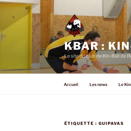
Aller
au
contenu
principal
KBAR : KI
Le site du club de Kin-Ball de 
Accueil
Les news
Le Kin
ÉTIQUETTE :
GUIPAVAS