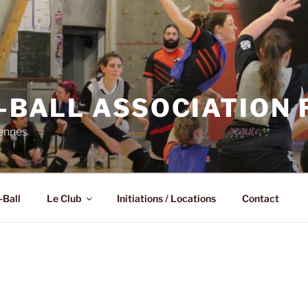
N-BALL ASSOCIATION
Rennes
-Ball
Le Club
Initiations / Locations
Contact