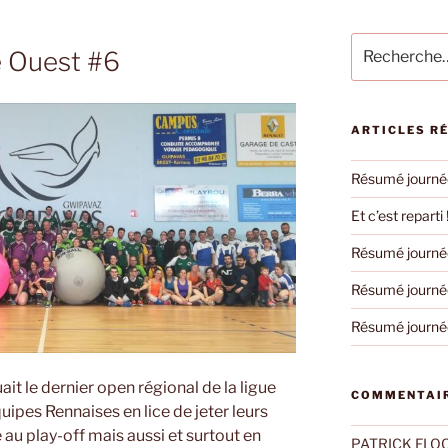
Recherche
 Ouest #6
pour
:
ARTICLES R
Résumé journée
Et c’est reparti 
Résumé journée
Résumé journée
Résumé journée
it le dernier open régional de la ligue
COMMENTAIR
uipes Rennaises en lice de jeter leurs
 au play-off mais aussi et surtout en
PATRICK FLO