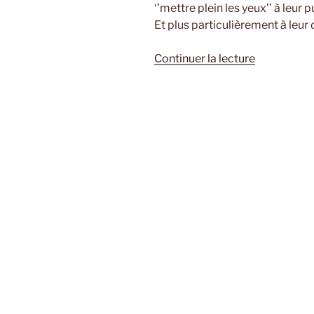
‘’mettre plein les yeux’’ à leur p
Et plus particulièrement à leur
de
Continuer la lecture
« Résumé
Open
ligue
Ouest
#6 »