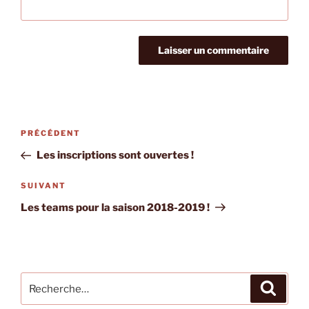
Navigation
Article
PRÉCÉDENT
de
précédent
Les inscriptions sont ouvertes !
l’article
Article
SUIVANT
suivant
Les teams pour la saison 2018-2019 !
Recherche
Recher
pour