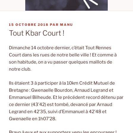
PUBLIÉ
15 OCTOBRE 2018
PAR
MANU
LE
Tout Kbar Court !
Dimanche 14 octobre dernier, c’était Tout Rennes
Court dans les rues de notre belle ville ! Et comme à
son habitude, on a vu passer quelques maillots de
notre club.
Ils étaient 3 à participer à la 10km Crédit Mutuel de
Bretagne : Gwenaelle Bourdon, Arnaud Legrand et
Emmanuel Bilheude. Et le précédent record détenu par
ce dernier (43’42) est tombé, devancé par Arnaud
Legrand en 42’35, suivi d’Emmanuel à 42’48 et
Gwenaelle en 1h07’28.
Bravo à eux et aux supporters venu les encourager !