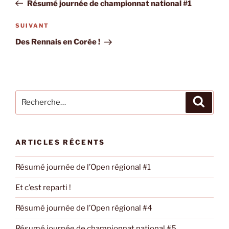
précédent
Résumé journée de championnat national #1
l’article
Article
SUIVANT
suivant
Des Rennais en Corée !
Recherche
Recher
pour
:
ARTICLES RÉCENTS
Résumé journée de l’Open régional #1
Et c’est reparti !
Résumé journée de l’Open régional #4
Résumé journée de championnat national #5