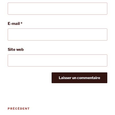
E-mail
*
Site web
Navigation
Article
PRÉCÉDENT
de