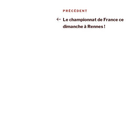
Navigation
Article
PRÉCÉDENT
de
précédent
Le championnat de France ce
dimanche à Rennes !
l’article