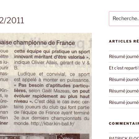
Recherche
2/2011
pour
:
ARTICLES R
Résumé journée
Et c’est reparti 
Résumé journée
Résumé journée
Résumé journée
COMMENTAIR
PATRICK FLO