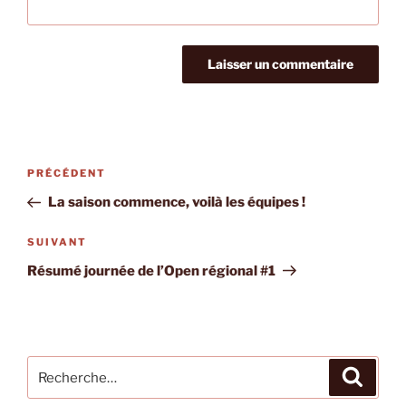
Navigation
Article
PRÉCÉDENT
de
précédent
La saison commence, voilà les équipes !
l’article
Article
SUIVANT
suivant
Résumé journée de l’Open régional #1
Recherche
Recher
pour