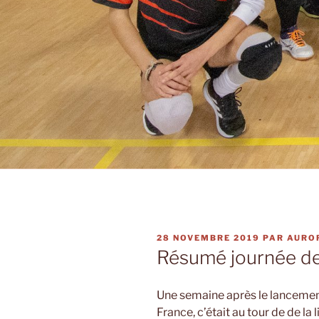
PUBLIÉ
28 NOVEMBRE 2019
PAR
AURO
LE
Résumé journée de 
Une semaine après le lancemen
France, c’était au tour de de la 