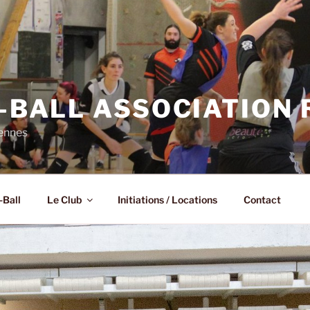
N-BALL ASSOCIATION
Rennes
-Ball
Le Club
Initiations / Locations
Contact