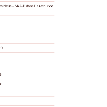
les bleus – SKA-B
dans
De retour de
20
9
9