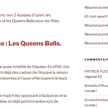
Résumé journée
nc nos 2 équipes d’open, les
Et c’est reparti 
t les Queens Balls pour les filles.
Résumé journée
Résumé journée
e : Les Queens Balls.
Résumé journée
COMMENTAIR
 quasi totalité de l’équipe. En effet, mis
PATRICK FLO
t déjà des cadres de l’équipe la saison
régional #3
présentes à l’open effectuaient là leurs
Noisette Effra
monde !
 match les opposant à Guipavas et la
Ecureuil toniqu
ées et déjà performantes lors de
monde !