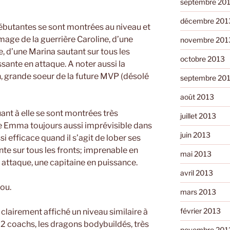
septembre 20
décembre 201
débutantes se sont montrées au niveau et
image de la guerrière Caroline, d’une
novembre 201
 d’une Marina sautant sur tous les
octobre 2013
ssante en attaque. A noter aussi la
, grande soeur de la future MVP (désolé
septembre 20
août 2013
ant à elle se sont montrées très
juillet 2013
une Emma toujours aussi imprévisible dans
juin 2013
i efficace quand il s’agit de lober ses
te sur tous les fronts; imprenable en
mai 2013
 attaque, une capitaine en puissance.
avril 2013
fou.
mars 2013
février 2013
 clairement affiché un niveau similaire à
 2 coachs, les dragons bodybuildés, très
novembre 201