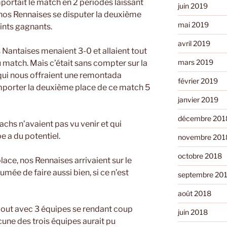
portait le match en 2 périodes laissant
juin 2019
nos Rennaises se disputer la deuxième
mai 2019
ints gagnants.
avril 2019
s Nantaises menaient 3-0 et allaient tout
mars 2019
 match. Mais c’était sans compter sur la
qui nous offraient une remontada
février 2019
mporter la deuxième place de ce match 5
janvier 2019
décembre 201
chs n’avaient pas vu venir et qui
e a du potentiel.
novembre 201
octobre 2018
ace, nos Rennaises arrivaient sur le
sumée de faire aussi bien, si ce n’est
septembre 20
août 2018
bout avec 3 équipes se rendant coup
juin 2018
une des trois équipes aurait pu