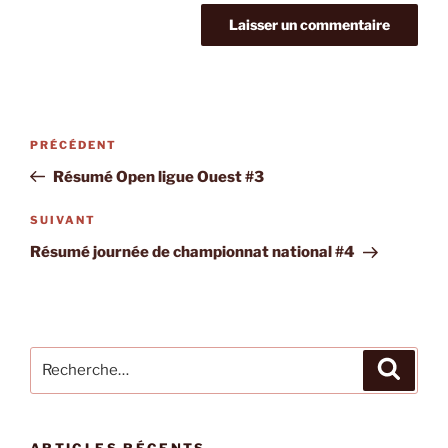
Navigation
Article
PRÉCÉDENT
de
précédent
Résumé Open ligue Ouest #3
l’article
Article
SUIVANT
suivant
Résumé journée de championnat national #4
Recherche
Recher
pour
:
ARTICLES RÉCENTS